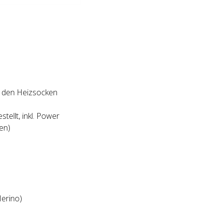
n den Heizsocken
tellt, inkl. Power
en)
Merino)