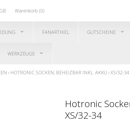
EN 471
GB
Warenkorb (
0
)
Shirts/He
EN 471
EIDUNG
FANARTIKEL
GUTSCHEINE
WERKZEUGE
KEN
›
HOTRONIC SOCKEN, BEHEIZBAR INKL. AKKU
›
XS/32-34
Hotronic Socken
XS/32-34