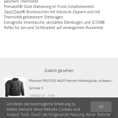
weichem Thermofell.
Primaloft® Gold Wattierung im Front-Schulterbereich.
Zipp2Zipp® Brusttaschen mit Autolock-Zippern und mit
Thermofell gefüttertem Stehkragen.
Extragroße Innentasche, verstärkte Ellenbogen und 3CON®
Reflex für bessere Sichtbarkeit auf verlängertem Rückenteil.
Zuletzt gesehen
Pfanner PROTOS INUIT Herren Winterjacke, schwarz -
Grösse S
108460-33 - 1044
Um Ihnen die bestmögliche Erfahrung zu
OK
bieten, benutzt diese Website Cookies und
Analyse Tools. Durch die fortgesetzte Nutzung dieser Website
Impressum
|
AGB
|
Datenschutz
| © by
casty outdoor & workwear ag