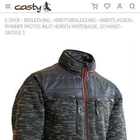
E-SHOP
›
BEKLEIDUNG
›
ARBEITSBEKLEIDUNG
›
ARBEITS JACKEN
›
PFANNER PROTOS INUIT HERREN WINTERJACKE, SCHWARZ
›
GRÖSSE S