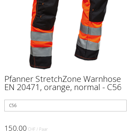
Pfanner StretchZone Warnhose
EN 20471, orange, normal - C56
C56
150.00
CHF
/ Paar