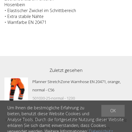
Hosenbein
• Elastischer Zwickel im Schrittbereich
• Extra stabile Nähte
• Warnfarbe EN 20471
Zuletzt gesehen
Pfanner StretchZone Warnhose EN 20471, orange,
normal - C56
501030-25-normal - 1230
Um Ihnen die bestmögliche Erfahrung zu
OK
bieten, benutzt diese Website Cookies und
Analyse Tools. Durch die fortgesetzte Nutzung dieser Website
Impressum
|
AGB
|
Datenschutz
| © by
casty outdoor & workwear ag
erklären Sie sich damit einverstanden, dass Cookies
®
|
blue office
E-Shop - Developed by
CompuTech
verwendet werden. Weitere Informationen:
Datenschutz
.