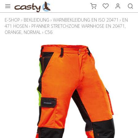
E-SHOP
›
BEKLEIDUNG
›
WARNBEKLEIDUNG EN ISO 20471
›
EN
471 HOSEN
›
PFANNER STRETCHZONE WARNHOSE EN 20471,
ORANGE, NORMAL
›
C56