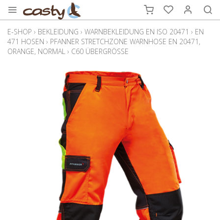
E-SHOP
›
BEKLEIDUNG
›
WARNBEKLEIDUNG EN ISO 20471
›
EN
471 HOSEN
›
PFANNER STRETCHZONE WARNHOSE EN 20471,
ORANGE, NORMAL
›
C60 ÜBERGRÖSSE