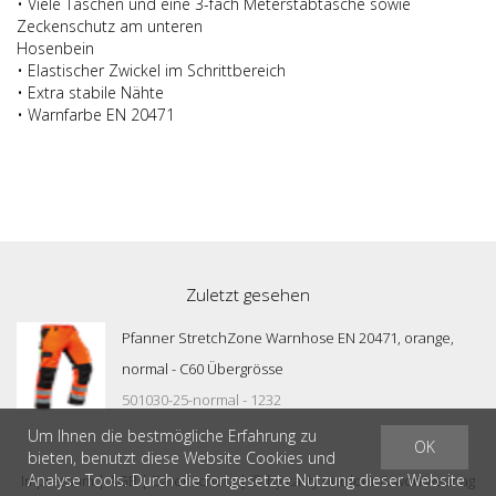
• Viele Taschen und eine 3-fach Meterstabtasche sowie
Zeckenschutz am unteren
Hosenbein
• Elastischer Zwickel im Schrittbereich
• Extra stabile Nähte
• Warnfarbe EN 20471
Zuletzt gesehen
Pfanner StretchZone Warnhose EN 20471, orange,
normal - C60 Übergrösse
501030-25-normal - 1232
Um Ihnen die bestmögliche Erfahrung zu
OK
bieten, benutzt diese Website Cookies und
Analyse Tools. Durch die fortgesetzte Nutzung dieser Website
Impressum
|
AGB
|
Datenschutz
| © by
casty outdoor & workwear ag