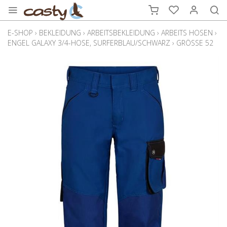
E-SHOP
›
BEKLEIDUNG
›
ARBEITSBEKLEIDUNG
›
ARBEITS HOSEN
›
ENGEL GALAXY 3/4-HOSE, SURFERBLAU/SCHWARZ
›
GRÖSSE 52