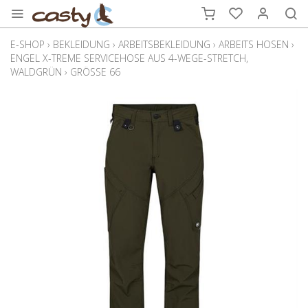
E-SHOP
›
BEKLEIDUNG
›
ARBEITSBEKLEIDUNG
›
ARBEITS HOSEN
›
ENGEL X-TREME SERVICEHOSE AUS 4-WEGE-STRETCH,
WALDGRÜN
›
GRÖSSE 66