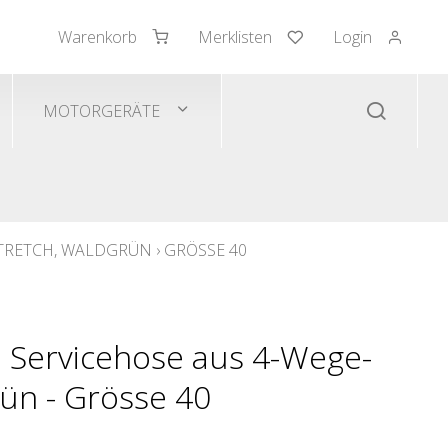
Warenkorb
Merklisten
Login
mden/Pullover
 Westen
MOTORGERÄTE
STRETCH, WALDGRÜN
›
GRÖSSE 40
 Servicehose aus 4-Wege-
rün - Grösse 40