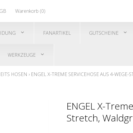
EN 471
GB
Warenkorb (
0
)
Shirts/He
EN 471
EIDUNG
FANARTIKEL
GUTSCHEINE
WERKZEUGE
EITS HOSEN
›
ENGEL X-TREME SERVICEHOSE AUS 4-WEGE-
ENGEL X-Treme
Stretch, Waldg