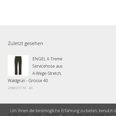
Zuletzt gesehen
ENGEL X-Treme
Servicehose aus
4-Wege-Stretch,
Waldgrün - Grösse 40
2368-317-53 - 40
Um Ihnen die bestmögliche Erfahrung zu bieten, benutzt d
Impressum
|
AGB
|
Datenschutz
| © by
casty outdoor &