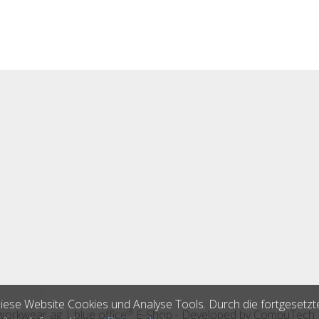
iese Website Cookies und Analyse Tools. Durch die fortgesetzt
®
 workwear ag
|
blue office
E-Shop - Developed by
CompuTech