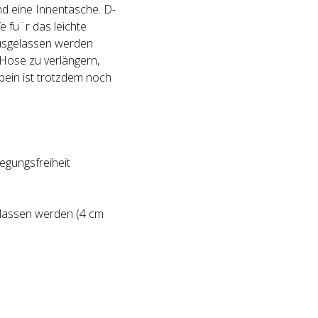
nd eine Innentasche. D-
e fu¨r das leichte
ausgelassen werden
 Hose zu verlängern,
bein ist trotzdem noch
egungsfreiheit
elassen werden (4 cm