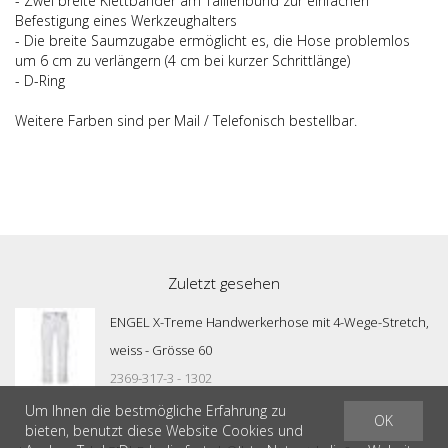
- Zwei breite Klettbänder am Taillenbund zur einfachen
Befestigung eines Werkzeughalters
- Die breite Saumzugabe ermöglicht es, die Hose problemlos
um 6 cm zu verlängern (4 cm bei kurzer Schrittlänge)
- D-Ring
Weitere Farben sind per Mail / Telefonisch bestellbar.
Zuletzt gesehen
ENGEL X-Treme Handwerkerhose mit 4-Wege-Stretch,
weiss - Grösse 60
2369-317-3 - 1302
Um Ihnen die bestmögliche Erfahrung zu
OK
bieten, benutzt diese Website Cookies und