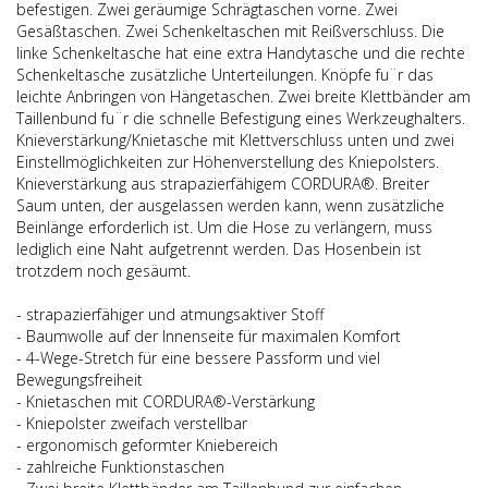
befestigen. Zwei geräumige Schrägtaschen vorne. Zwei
Gesäßtaschen. Zwei Schenkeltaschen mit Reißverschluss. Die
linke Schenkeltasche hat eine extra Handytasche und die rechte
Schenkeltasche zusätzliche Unterteilungen. Knöpfe fu¨r das
leichte Anbringen von Hängetaschen. Zwei breite Klettbänder am
Taillenbund fu¨r die schnelle Befestigung eines Werkzeughalters.
Knieverstärkung/Knietasche mit Klettverschluss unten und zwei
Einstellmöglichkeiten zur Höhenverstellung des Kniepolsters.
Knieverstärkung aus strapazierfähigem CORDURA®. Breiter
Saum unten, der ausgelassen werden kann, wenn zusätzliche
Beinlänge erforderlich ist. Um die Hose zu verlängern, muss
lediglich eine Naht aufgetrennt werden. Das Hosenbein ist
trotzdem noch gesäumt.
- strapazierfähiger und atmungsaktiver Stoff
- Baumwolle auf der Innenseite für maximalen Komfort
- 4-Wege-Stretch für eine bessere Passform und viel
Bewegungsfreiheit
- Knietaschen mit CORDURA®-Verstärkung
- Kniepolster zweifach verstellbar
- ergonomisch geformter Kniebereich
- zahlreiche Funktionstaschen