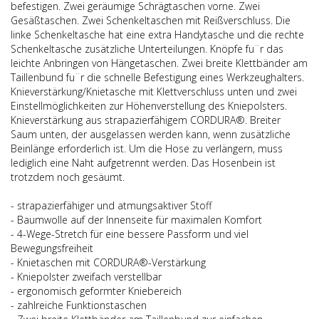
befestigen. Zwei geräumige Schrägtaschen vorne. Zwei
Gesäßtaschen. Zwei Schenkeltaschen mit Reißverschluss. Die
linke Schenkeltasche hat eine extra Handytasche und die rechte
Schenkeltasche zusätzliche Unterteilungen. Knöpfe fu¨r das
leichte Anbringen von Hängetaschen. Zwei breite Klettbänder am
Taillenbund fu¨r die schnelle Befestigung eines Werkzeughalters.
Knieverstärkung/Knietasche mit Klettverschluss unten und zwei
Einstellmöglichkeiten zur Höhenverstellung des Kniepolsters.
Knieverstärkung aus strapazierfähigem CORDURA®. Breiter
Saum unten, der ausgelassen werden kann, wenn zusätzliche
Beinlänge erforderlich ist. Um die Hose zu verlängern, muss
lediglich eine Naht aufgetrennt werden. Das Hosenbein ist
trotzdem noch gesäumt.
- strapazierfähiger und atmungsaktiver Stoff
- Baumwolle auf der Innenseite für maximalen Komfort
- 4-Wege-Stretch für eine bessere Passform und viel
Bewegungsfreiheit
- Knietaschen mit CORDURA®-Verstärkung
- Kniepolster zweifach verstellbar
- ergonomisch geformter Kniebereich
- zahlreiche Funktionstaschen