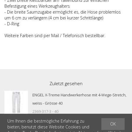
- Zwei breite Klettbänder am Taillenbund zur einfachen
Befestigung eines Werkzeughalters
- Die breite Saumzugabe ermöglicht es, die Hose problemlos
um 6 cm zu verlängern (4 cm bei kurzer Schrittlänge)
- D-Ring
Weitere Farben sind per Mail / Telefonisch bestellbar.
Zuletzt gesehen
ENGEL X-Treme Handwerkerhose mit 4-Wege-Stretch,
weiss - Grösse 40
2369-317-3 - 40
Um Ihnen die bestmögliche Erfahrung zu
OK
bieten, benutzt diese Website Cookies und