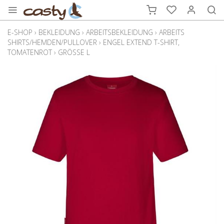
E-SHOP
›
BEKLEIDUNG
›
ARBEITSBEKLEIDUNG
›
ARBEITS
SHIRTS/HEMDEN/PULLOVER
›
ENGEL EXTEND T-SHIRT,
TOMATENROT
›
GRÖSSE L