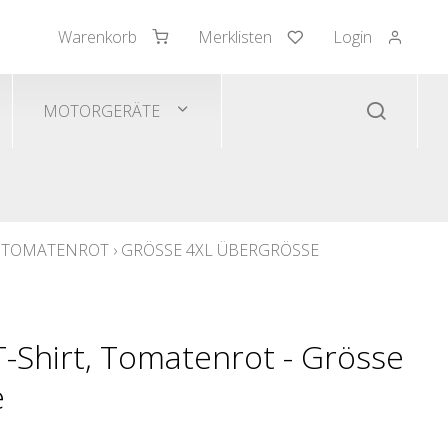
Warenkorb
Merklisten
Login
mden/Pullover
 Westen
MOTORGERÄTE
, TOMATENROT
›
GRÖSSE 4XL ÜBERGRÖSSE
-Shirt, Tomatenrot - Grösse
e