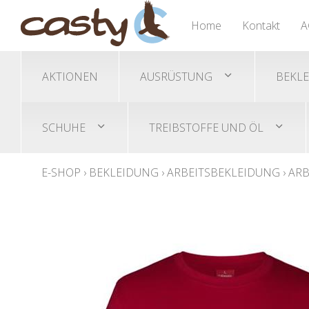
Nässeschutz Ponchos
Trimmer/Freischneidegeräte
Gehörschutz
Übersicht
Übersicht
Übersicht
Home
Kontakt
A
Helme/Helmset
Akku-Trimmer
Sicherheitsschuhe
Schutzbrillen
Benzin-Trimmer
AKTIONEN
AUSRÜSTUNG
BEKL
SCHUHE
TREIBSTOFFE UND ÖL
E-SHOP
›
BEKLEIDUNG
›
ARBEITSBEKLEIDUNG
›
ARB