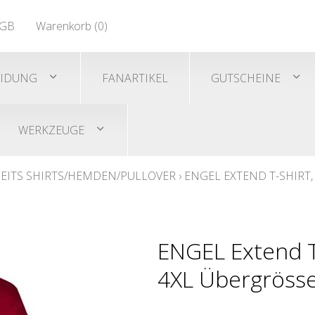
EN 471
GB
Warenkorb (
0
)
Shirts/He
EN 471
EIDUNG
FANARTIKEL
GUTSCHEINE
WERKZEUGE
EITS SHIRTS/HEMDEN/PULLOVER
›
ENGEL EXTEND T-SHIRT
ENGEL Extend T
4XL Übergröss