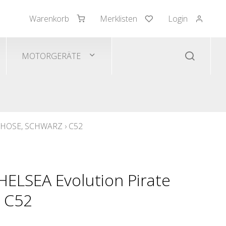
Warenkorb
Merklisten
Login
mden/Pullover
 Westen
MOTORGERÄTE
 HOSE, SCHWARZ
›
C52
HELSEA Evolution Pirate
- C52