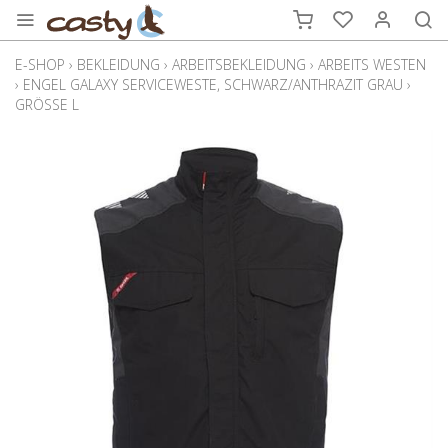
E-SHOP
›
BEKLEIDUNG
›
ARBEITSBEKLEIDUNG
›
ARBEITS WESTEN
›
ENGEL GALAXY SERVICEWESTE, SCHWARZ/ANTHRAZIT GRAU
›
GRÖSSE L