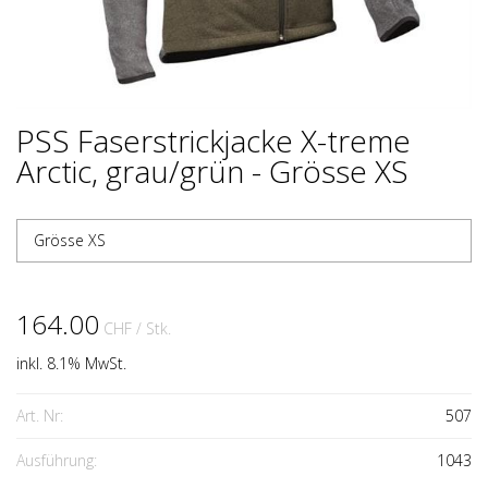
PSS Faserstrickjacke X-treme
Arctic, grau/grün - Grösse XS
Grösse XS
164.00
CHF
/ Stk.
inkl. 8.1% MwSt.
Art. Nr:
507
Ausführung:
1043