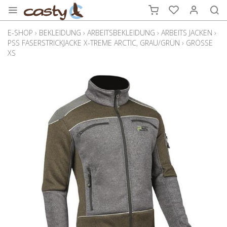
E-SHOP
›
BEKLEIDUNG
›
ARBEITSBEKLEIDUNG
›
ARBEITS JACKEN
›
PSS FASERSTRICKJACKE X-TREME ARCTIC, GRAU/GRÜN
›
GRÖSSE
XS