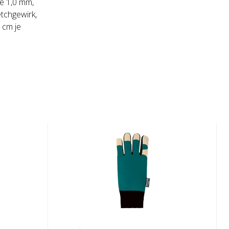
e 1,0 mm,
tchgewirk,
 cm je