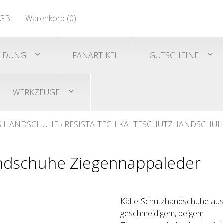
EN 471
GB
Warenkorb (
0
)
Shirts/He
EN 471
EIDUNG
FANARTIKEL
GUTSCHEINE
WERKZEUGE
S HANDSCHUHE
›
RESISTA-TECH KÄLTESCHUTZHANDSCHUH
andschuhe Ziegennappaleder
Kälte-Schutzhandschuhe au
geschmeidigem, beigem