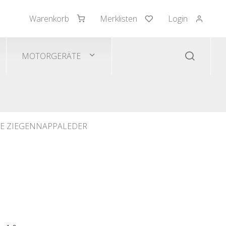
Warenkorb
Merklisten
Login
mden/Pullover
 Westen
MOTORGERÄTE
E ZIEGENNAPPALEDER
s