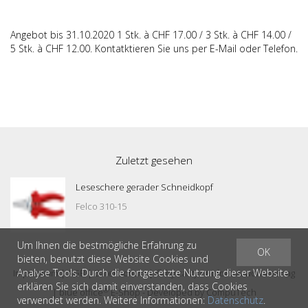
Angebot bis 31.10.2020 1 Stk. à CHF 17.00 / 3 Stk. à CHF 14.00 /
5 Stk. à CHF 12.00. Kontatktieren Sie uns per E-Mail oder Telefon.
Zuletzt gesehen
Leseschere gerader Schneidkopf
Felco 310-15
Um Ihnen die bestmögliche Erfahrung zu
OK
bieten, benutzt diese Website Cookies und
Analyse Tools. Durch die fortgesetzte Nutzung dieser Website
Impressum
|
AGB
|
Datenschutz
| © by
casty outdoor & workwear ag
erklären Sie sich damit einverstanden, dass Cookies
®
|
blue office
E-Shop - Developed by
CompuTech
verwendet werden. Weitere Informationen:
Datenschutz
.