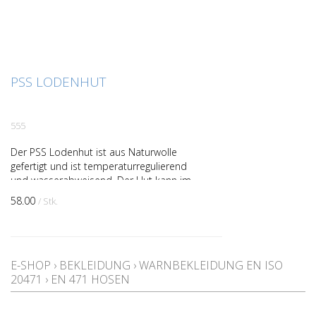
PSS LODENHUT
555
Der PSS Lodenhut ist aus Naturwolle
gefertigt und ist temperaturregulierend
und wasserabweisend. Der Hut kann im
Winter wie im Sommer getragen werden.
58.00
/ Stk.
E-SHOP
›
BEKLEIDUNG
›
WARNBEKLEIDUNG EN ISO
20471
›
EN 471 HOSEN