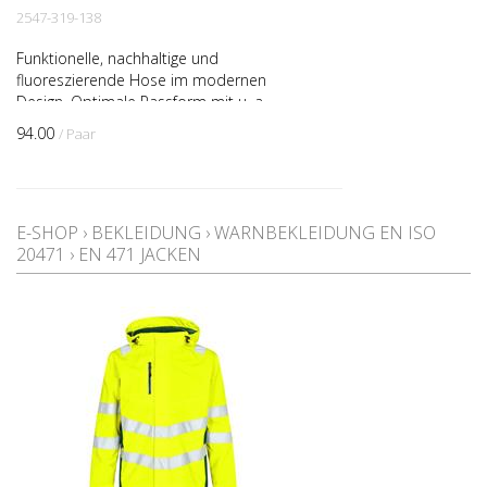
2547-319-138
Funktionelle, nachhaltige und
fluoreszierende Hose im modernen
Design. Optimale Passform mit u. a.
ergonomisch geformtem Kniebereich. Der
94.00
/ Paar
Stoff besteht zu 50% aus nachhal...
E-SHOP
›
BEKLEIDUNG
›
WARNBEKLEIDUNG EN ISO
20471
›
EN 471 JACKEN