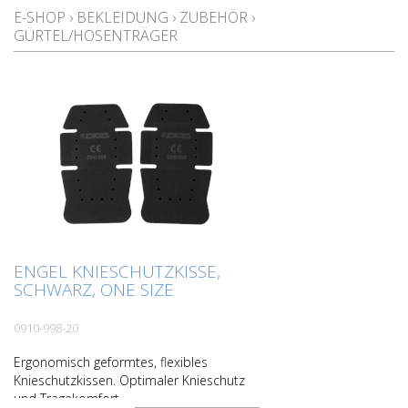
E-SHOP
›
BEKLEIDUNG
›
ZUBEHÖR
›
GÜRTEL/HOSENTRÄGER
ENGEL KNIESCHUTZKISSE,
SCHWARZ, ONE SIZE
0910-998-20
Ergonomisch geformtes, flexibles
Knieschutzkissen. Optimaler Knieschutz
und Tragekomfort.