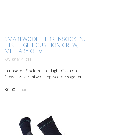
SMARTWOOL HERRENSOCKEN,
HIKE LIGHT CUSHION CREW,
MILITARY OLIVE
SW001614-D11
In unseren Socken Hike Light Cushion
Crew aus verantwortungsvoll bezogener,
ZQ-zertifizierter Merinowolle bekommst
du nicht nur mehr Leistung, sondern auch
30.00
/ Paar
besten Trageko...