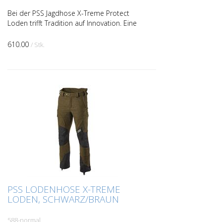
Bei der PSS Jagdhose X-Treme Protect
Loden trifft Tradition auf Innovation. Eine
Robuste Nachsuchehose mit Loden
Obermaterial Die X-treme Protect aus
610.00
/ Stk.
Loden verbindet trad...
PSS LODENHOSE X-TREME
LODEN, SCHWARZ/BRAUN
588-normal