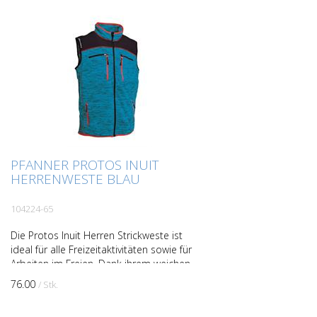
PFANNER PROTOS INUIT
HERRENWESTE BLAU
104224-65
Die Protos Inuit Herren Strickweste ist
ideal für alle Freizeitaktivitäten sowie für
Arbeiten im Freien. Dank ihrem weichen
aufgeplüschtem Obermaterial ist Sie für
76.00
/ Stk.
kälter...