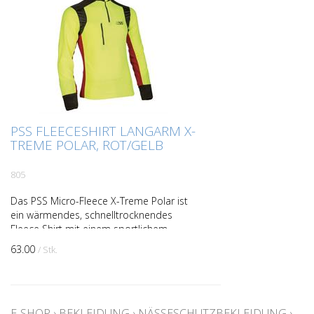
PSS FLEECESHIRT LANGARM X-
TREME POLAR, ROT/GELB
805
Das PSS Micro-Fleece X-Treme Polar ist
ein wärmendes, schnelltrocknendes
Fleece Shirt mit einem sportlichem
Design. Durch die Verwendung eines
63.00
/ Stk.
angenehmen und elastischen ...
E-SHOP
›
BEKLEIDUNG
›
NÄSSESCHUTZBEKLEIDUNG
›