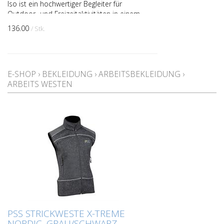
Iso ist ein hochwertiger Begleiter für
Outdoor- und Freizeitaktivitäten in einem
schlichten Design Die Weste glänzt nicht
136.00
/ Stk.
nur mit ein...
E-SHOP
›
BEKLEIDUNG
›
ARBEITSBEKLEIDUNG
›
ARBEITS WESTEN
PSS STRICKWESTE X-TREME
NORDIC, GRAU/SCHWARZ