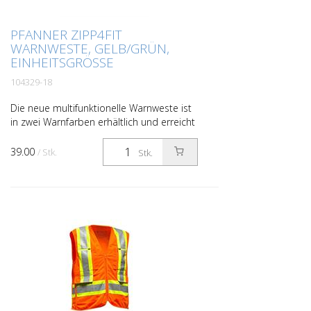
PFANNER ZIPP4FIT
WARNWESTE, GELB/GRÜN,
EINHEITSGRÖSSE
104329-18
Die neue multifunktionelle Warnweste ist
in zwei Warnfarben erhältlich und erreicht
mit den rundherum verlaufenden
Reflexstreifen die Warnschutzklasse 2
39.00
/ Stk.
Stk.
nach EN 20471. We...