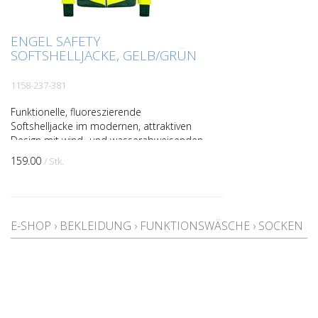
ENGEL SAFETY
SOFTSHELLJACKE, GELB/GRÜN
1158-237-381
Funktionelle, fluoreszierende
Softshelljacke im modernen, attraktiven
Design mit wind- und wasserabweisenden
Eigenschaften. Die Jacke ist innen und am
159.00
/ Stk.
Kragen mit Fleece g...
E-SHOP
›
BEKLEIDUNG
›
FUNKTIONSWÄSCHE
›
SOCKEN