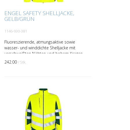
ENGEL SAFETY SHELLJACKE,
GELB/GRÜN
1146-930-381
Fluoreszierende, atmungsaktive sowie
wasser- und winddichte Shelljacke mit
verschweißten Nähten und hohem Kragen
im modernen Design. Doppelte
242.00
/ Stk.
Knopfleiste mit Reißverschlu...