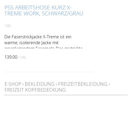
PSS ARBEITSHOSE KURZ X-
TREME WORK, SCHWARZ/GRAU
740
Die Faserstrickjacke X-Treme ist ein
warme, isolierende Jacke mit
innenliegendem Faserpelz. Das gestrickte
Aussenamterial verleit ein modernes
139.00
/ Stk.
Design mit hoher Signalwirk...
E-SHOP
›
BEKLEIDUNG
›
FREIZEITBEKLEIDUNG
›
FREIZEIT KOPFBEDECKUNG