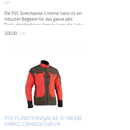
803
Die PSS Stretchjacke X-treme Vario ist ein
robuster Begleiter für das ganze Jahr.
Dank abnehmbarer Ärmeln kann die Jacke
auch als Weste getragen werden. Bei der
200.00
/ Stk.
Jacke wer...
PSS FUNKTIONSJACKE X-TREME
VARIO, ORANGE/GRÜN