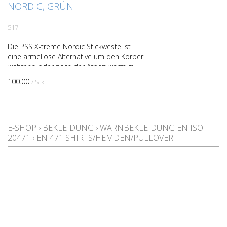
NORDIC, GRÜN
517
Die PSS X-treme Nordic Stickweste ist
eine ärmellose Alternative um den Körper
während oder nach der Arbeit warm zu
halten. Durch den Verzicht der Ärmel
100.00
/ Stk.
ergibt sich eine ...
E-SHOP
›
BEKLEIDUNG
›
WARNBEKLEIDUNG EN ISO
20471
›
EN 471 SHIRTS/HEMDEN/PULLOVER