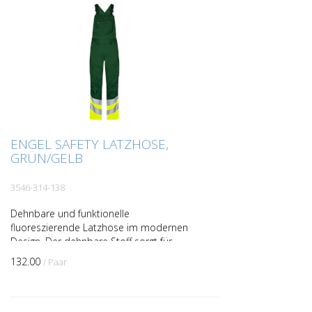
ENGEL SAFETY LATZHOSE,
GRÜN/GELB
3546-314-138
Dehnbare und funktionelle
fluoreszierende Latzhose im modernen
Design. Der dehnbare Stoff sorgt für
optimale Bewegungsfreiheit und Komfort.
132.00
/ Paar
Optimale Passform mit u. a. er...