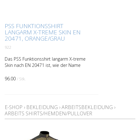
PSS FUNKTIONSSHIRT
LANGARM X-TREME SKIN EN
20471, ORANGE/GRAU
922
Das PSS Funktionsshirt langarm X-treme
Skin nach EN 20471 ist, wie der Name
schon sagt, ein federleichtes
Funktionsshirt, das sich „wie eine zweite
96.00
/ Stk.
Haut“ an den Körper an...
E-SHOP
›
BEKLEIDUNG
›
ARBEITSBEKLEIDUNG
›
ARBEITS SHIRTS/HEMDEN/PULLOVER