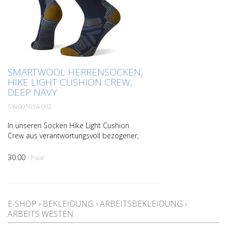
SMARTWOOL HERRENSOCKEN,
HIKE LIGHT CUSHION CREW,
DEEP NAVY
SW001614-092
In unseren Socken Hike Light Cushion
Crew aus verantwortungsvoll bezogener,
ZQ-zertifizierter Merinowolle bekommst
du nicht nur mehr Leistung, sondern auch
30.00
/ Paar
besten Trageko...
E-SHOP
›
BEKLEIDUNG
›
ARBEITSBEKLEIDUNG
›
ARBEITS WESTEN