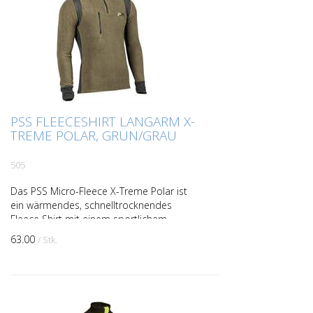
PSS FLEECESHIRT LANGARM X-
TREME POLAR, GRÜN/GRAU
505
Das PSS Micro-Fleece X-Treme Polar ist
ein wärmendes, schnelltrocknendes
Fleece Shirt mit einem sportlichem
Design. Durch die Verwendung eines
63.00
/ Stk.
angenehmen und elastischen ...