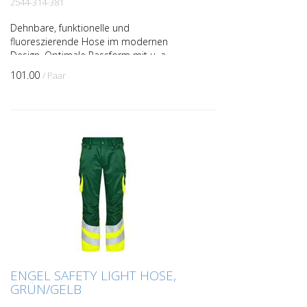
2544-314-381
Dehnbare, funktionelle und
fluoreszierende Hose im modernen
Design. Optimale Passform mit u. a.
ergonomisch geformtem Kniebereich. Der
101.00
/ Paar
dehnbare Stoff sorgt für optimale B...
ENGEL SAFETY LIGHT HOSE,
GRÜN/GELB