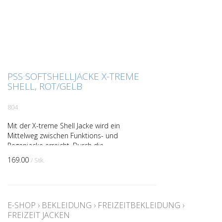
PSS SOFTSHELLJACKE X-TREME
SHELL, ROT/GELB
804
Mit der X-treme Shell Jacke wird ein
Mittelweg zwischen Funktions- und
Regenjacke erreicht. Durch die
Verwendung einer 3 Lagen Membrane
169.00
/ Stk.
besitzt die Jacke eine 10' 000 Was...
E-SHOP
›
BEKLEIDUNG
›
FREIZEITBEKLEIDUNG
›
FREIZEIT JACKEN