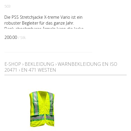
503
Die PSS Stretchjacke X-treme Vario ist ein
robuster Begleiter für das ganze Jahr.
Dank abnehmbarer Ärmeln kann die Jacke
auch als Weste getragen werden. Bei der
200.00
/ Stk.
Jacke wer...
E-SHOP
›
BEKLEIDUNG
›
WARNBEKLEIDUNG EN ISO
20471
›
EN 471 WESTEN