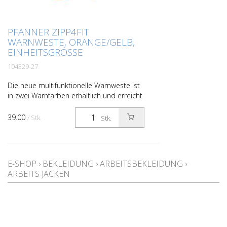
PFANNER ZIPP4FIT
WARNWESTE, ORANGE/GELB,
EINHEITSGRÖSSE
104329-27
Die neue multifunktionelle Warnweste ist
in zwei Warnfarben erhältlich und erreicht
mit den rundherum verlaufenden
Reflexstreifen die Warnschutzklasse 2
39.00
/ Stk.
Stk.
nach EN 20471. We...
E-SHOP
›
BEKLEIDUNG
›
ARBEITSBEKLEIDUNG
›
ARBEITS JACKEN