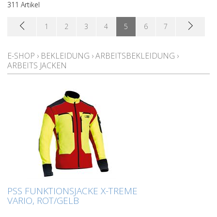
311 Artikel
1
2
3
4
5
6
7
E-SHOP
›
BEKLEIDUNG
›
ARBEITSBEKLEIDUNG
›
ARBEITS JACKEN
PSS FUNKTIONSJACKE X-TREME
VARIO, ROT/GELB