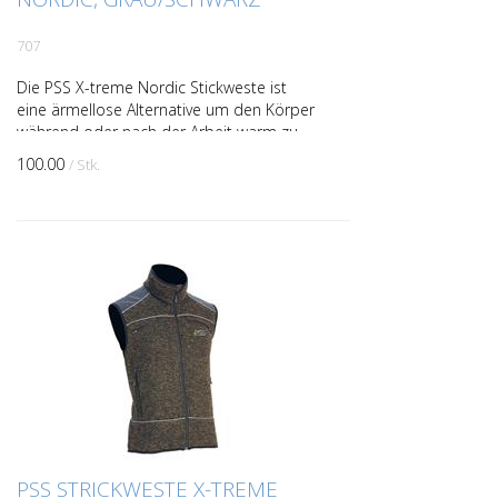
707
Die PSS X-treme Nordic Stickweste ist
eine ärmellose Alternative um den Körper
während oder nach der Arbeit warm zu
halten. Durch den Verzicht der Ärmel
100.00
/ Stk.
ergibt sich eine ...
PSS STRICKWESTE X-TREME